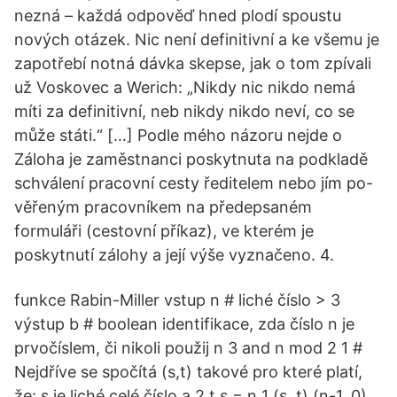
nezná – každá odpověď hned plodí spoustu
nových otázek. Nic není definitivní a ke všemu je
zapotřebí notná dávka skepse, jak o tom zpívali
už Voskovec a Werich: „Nikdy nic nikdo nemá
míti za definitivní, neb nikdy nikdo neví, co se
může státi.“ […] Podle mého názoru nejde o
Záloha je zaměstnanci poskytnuta na podkladě
schválení pracovní cesty ředitelem nebo jím po-
věřeným pracovníkem na předepsaném
formuláři (cestovní příkaz), ve kterém je
poskytnutí zálohy a její výše vyznačeno. 4.
funkce Rabin-Miller vstup n # liché číslo > 3
výstup b # boolean identifikace, zda číslo n je
prvočíslem, či nikoli použij n 3 and n mod 2 1 #
Nejdříve se spočítá (s,t) takové pro které platí,
že: s je liché celé číslo a 2 t s = n 1 (s, t) (n-1, 0)