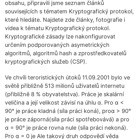
obsahu, připravili jsme seznam článků
souvisejících s tématem Kryptografický protokol,
které hledáte. Najdete zde články, fotografie i
videa k tématu Kryptografický protokol.
Kryptografické zásady lze nakonfigurovat
určením podporovaných asymetrických
algoritmů, algoritmů hash a zprostředkovatelů
kryptografických služeb (CSP).
Ve chvíli teroristických útoků 11.09.2001 bylo ve
světě přibližně 513 milionů uživatelů internetu
(přibližně 8 % obyvatelstva). Práce je skalární
veličina a její velikost závisí na úhlu α. Pro α <
90° je práce kladná (síla práci koná), proα > 90°
je práce záporná(síla práci spotřebovává) a pro
α = 90° je práce rovna nule (síla práci nekoná).
Pro α = 0 je Ale takový druh odpovědí věda