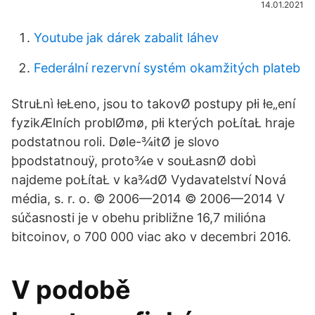
14.01.2021
Youtube jak dárek zabalit láhev
Federální rezervní systém okamžitých plateb
StruŁnì łeŁeno, jsou to takovØ postupy płi łe„ení
fyzikÆlních problØmø, płi kterých poŁítaŁ hraje
podstatnou roli. Døle-¾itØ je slovo
þpodstatnouÿ, proto¾e v souŁasnØ dobì
najdeme poŁítaŁ v ka¾dØ Vydavatelství Nová
média, s. r. o. © 2006—2014 © 2006—2014 V
súčasnosti je v obehu približne 16,7 milióna
bitcoinov, o 700 000 viac ako v decembri 2016.
V podobě