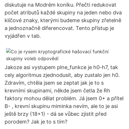
diskutuje na Modrém koníku. Přečti redukovat
počet atributů každé skupiny na jeden nebo dva
klíčové znaky, kterými budeme skupiny zřetelně
a jednoznačně diferencovat. Tento přístup je
vyjádřen v tab.
Jakoze asi vystupem plne_funkce je h0-h7, tak
cely algoritmus zjednodusit, aby zustalo jen h0.
Zdravím, chtěla jsem se zeptat jak je to s
krevními skupinami, někde jsem četla že Rh
faktory mohou dělat problém. Já jsem 0+ a přítel
B- , krevní skupinu miminka nevím, ale to je asi
ještě brzy (18+1) - dá se vůbec zjistit před
porodem? Jak je to s tím?