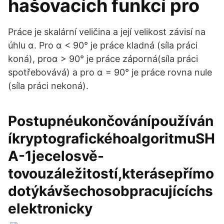
hašovacích funkcí pro
Práce je skalární veličina a její velikost závisí na
úhlu α. Pro α < 90° je práce kladná (síla práci
koná), proα > 90° je práce záporná(síla práci
spotřebovává) a pro α = 90° je práce rovna nule
(síla práci nekoná).
Postupnéukončovánípoužíván
íkryptografickéhoalgoritmuSH
A-1jecelosvě-
tovouzáležitostí,kterásepřímo
dotýkávšechosobpracujícíchs
elektronicky