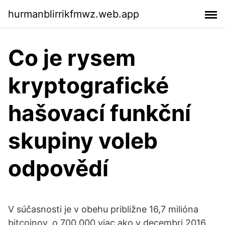
hurmanblirrikfmwz.web.app
Co je rysem
kryptografické
hašovací funkční
skupiny voleb
odpovědí
V súčasnosti je v obehu približne 16,7 milióna
bitcoinov, o 700 000 viac ako v decembri 2016.