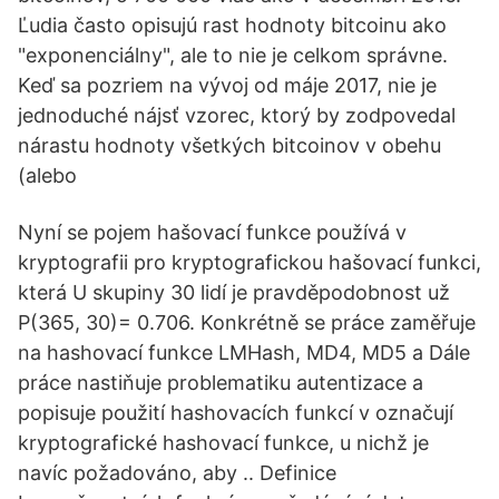
Ľudia často opisujú rast hodnoty bitcoinu ako
"exponenciálny", ale to nie je celkom správne.
Keď sa pozriem na vývoj od máje 2017, nie je
jednoduché nájsť vzorec, ktorý by zodpovedal
nárastu hodnoty všetkých bitcoinov v obehu
(alebo
Nyní se pojem hašovací funkce používá v
kryptografii pro kryptografickou hašovací funkci,
která U skupiny 30 lidí je pravděpodobnost už
P(365, 30)= 0.706. Konkrétně se práce zaměřuje
na hashovací funkce LMHash, MD4, MD5 a Dále
práce nastiňuje problematiku autentizace a
popisuje použití hashovacích funkcí v označují
kryptografické hashovací funkce, u nichž je
navíc požadováno, aby .. Definice