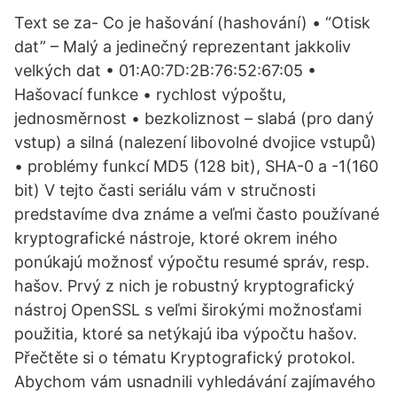
Text se za- Co je hašování (hashování) • “Otisk
dat” – Malý a jedinečný reprezentant jakkoliv
velkých dat • 01:A0:7D:2B:76:52:67:05 •
Hašovací funkce • rychlost výpoštu,
jednosměrnost • bezkoliznost – slabá (pro daný
vstup) a silná (nalezení libovolné dvojice vstupů)
• problémy funkcí MD5 (128 bit), SHA-0 a -1(160
bit) V tejto časti seriálu vám v stručnosti
predstavíme dva známe a veľmi často používané
kryptografické nástroje, ktoré okrem iného
ponúkajú možnosť výpočtu resumé správ, resp.
hašov. Prvý z nich je robustný kryptografický
nástroj OpenSSL s veľmi širokými možnosťami
použitia, ktoré sa netýkajú iba výpočtu hašov.
Přečtěte si o tématu Kryptografický protokol.
Abychom vám usnadnili vyhledávání zajímavého