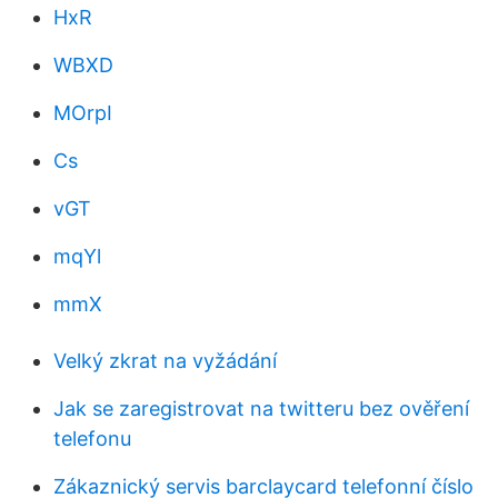
HxR
WBXD
MOrpI
Cs
vGT
mqYl
mmX
Velký zkrat na vyžádání
Jak se zaregistrovat na twitteru bez ověření
telefonu
Zákaznický servis barclaycard telefonní číslo