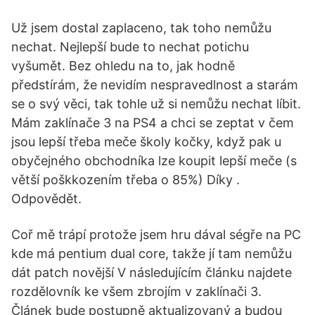
Už jsem dostal zaplaceno, tak toho nemůžu
nechat. Nejlepší bude to nechat potichu
vyšumět. Bez ohledu na to, jak hodně
předstírám, že nevidím nespravedlnost a starám
se o svý věci, tak tohle už si nemůžu nechat líbit.
Mám zaklínače 3 na PS4 a chci se zeptat v čem
jsou lepší třeba meče školy kočky, když pak u
obyčejného obchodníka lze koupit lepší meče (s
větší poškkozením třeba o 85%) Díky .
Odpovědět.
Coř mě trápí protože jsem hru dával ségře na PC
kde má pentium dual core, takže jí tam nemůžu
dát patch novější V následujícím článku najdete
rozdělovník ke všem zbrojím v zaklínači 3.
Článek bude postupně aktualizovaný a budou