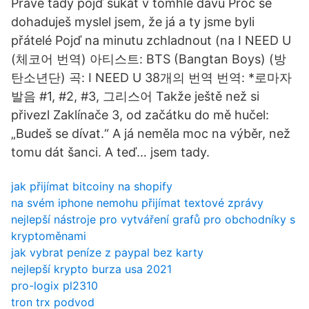
Právě tady pojď šukat v tomhle davu Proč se
dohaduješ myslel jsem, že já a ty jsme byli
přátelé Pojď na minutu zchladnout (na I NEED U
(체코어 번역) 아티스트: BTS (Bangtan Boys) (방
탄소년단) 곡: I NEED U 38개의 번역 번역: *로마자
발음 #1, #2, #3, 그리스어 Takže ještě než si
přivezl Zaklínače 3, od začátku do mě hučel:
„Budeš se dívat.“ A já neměla moc na výběr, než
tomu dát šanci. A teď… jsem tady.
jak přijímat bitcoiny na shopify
na svém iphone nemohu přijímat textové zprávy
nejlepší nástroje pro vytváření grafů pro obchodníky s
kryptoměnami
jak vybrat peníze z paypal bez karty
nejlepší krypto burza usa 2021
pro-logix pl2310
tron trx podvod