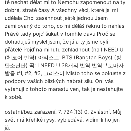
tě nechat dělat mi to Nemohu zapomenout na ty
dobré, straté časy A všechny věci, které jsi mi
udělala Chci zasáhnout ještě jednou Jsem
zamilovaný do toho, co mi děláš řeknu to nahlas
Právě tady pojď šukat v tomhle davu Proč se
dohaduješ myslel jsem, že já a ty jsme byli
přátelé Pojď na minutu zchladnout (na I NEED U
(체코어 번역) 아티스트: BTS (Bangtan Boys) (방
탄소년단) 곡: I NEED U 38개의 번역 번역: *로마자
발음 #1, #2, #3, 그리스어 Místo toho se pokuste z
podpory vašich blízkých nabrat sílu. Oni vás
vytahují z tohoto marastu ven, tak je nestahujte
k sobě.
ostatní/bez zařazení. 7. 724(13) 0. Zvláštní. Můj
svět má křehké rysy, vybledává, vidím-li ho jen
já.