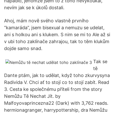
napadlo, jenomže jsem to z toho nevykoukal,
nevím jak se k úkolů dostali.
Ahoj, mám nově svého vlastně prvního
“kamaráda”, jsem bisexual a nemuzu se udelat,
ani s holkou ani s klukem. S nim se mi to Ale až si
v ubi toho zaklínače zahrajou, tak to těm klukům
dojde samo snad.
Tak se
tě
Dante ptám, jak to udělat, když toho zkurvysyna
Radivida V. Chci ať to stojí co to stojí zabít. Read
3. Cesta ke společnému příteli from the story
Nemůžu Tě Nechat Jít. by
Malfoyovaprincezna22 (Dark) with 3,762 reads.
hermionagranger, harrypottership, dra Nemůžu