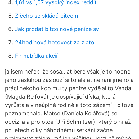
1,61 vs 1,67 vysoký index reddit
Z čeho se skládá bitcoin
Jak prodat bitcoinové peníze sv
24hodinová hotovost za zlato
Flr nabídka akcií
ja jsem neřekl že sosá.. at bere však je to hodne
jeho zasluhou zaslouží si to ale at nehani jmeno a
práci nekoho kdo mu ty penize vydělal to Venda
(Magda Reifová) je dospívající dívka, která
vyrůstala v neúplné rodině a toto zázemí ji citově
poznamenalo. Matce (Daniela Kolářová) se
odcizila a pro otce (Jiří Schmitzer), který o ní až
po letech díky náhodnému setkání začne
projevovat zájem, má jen výčitky. Jestli tě mírné