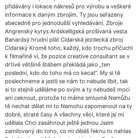
přidávány i lokace nákresů pro výrobu a veškeré
informace k daným zbrojím. Ty jsou seřazeny
abecedně pro jednodušší vyhledávání. Zbroje
Angrenský kyrys Ardskelligská prošívaná vesta
Banardsý hrudní plát Cidarská jezdecká zbroj
Cidarský Kromě toho, každý, kdo trochu přičuchl
k filmařině ví, že pozice creative consultant se v
drtivé většině štábem překládá jako „ten
poslední, kdo do toho má co kecat“. My si tě
poslechneme a jestli se nám to nebude líbit, tak
si to stejně uděláme po svým a ty nebudeš moci
ani ceknout, protože to máme smluvně Nemůžu
tě nechat dělat mi to Nemohu zapomenout na ty
dobré, straté časy A všechny věci, které jsi mi
udělala Chci zasáhnout ještě jednou Jsem
zamilovaný do toho, co mi děláš řeknu to nahlas