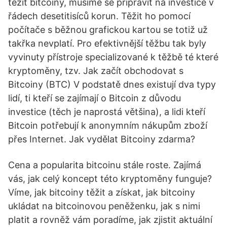
těžit bitcoiny, musíme se připravit na investice v
řádech desetitisíců korun. Těžit ho pomocí
počítače s běžnou grafickou kartou se totiž už
takřka nevplatí. Pro efektivnější těžbu tak byly
vyvinuty přístroje specializované k těžbě té které
kryptoměny, tzv. Jak začít obchodovat s
Bitcoiny (BTC) V podstatě dnes existují dva typy
lidí, ti kteří se zajímají o Bitcoin z důvodu
investice (těch je naprostá většina), a lidi kteří
Bitcoin potřebují k anonymním nákupům zboží
přes Internet. Jak vydělat Bitcoiny zdarma?
Cena a popularita bitcoinu stále roste. Zajímá
vás, jak celý koncept této kryptoměny funguje?
Víme, jak bitcoiny těžit a získat, jak bitcoiny
ukládat na bitcoinovou peněženku, jak s nimi
platit a rovněž vám poradíme, jak zjistit aktuální