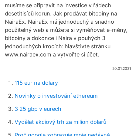
musíme se připravit na investice v řádech
desetitisíců korun. Jak prodávat bitcoiny na
NairaEx. NairaEx má jednoduchý a snadno
použitelný web a můžete si vyměňovat e-měny,
bitcoiny a dokonce i Naira v pouhých 3
jednoduchých krocích: Navštivte stránku
www.nairaex.com a vytvořte si účet.
20.01.2021
115 eur na dolary
Novinky o investování ethereum
3 25 gbp v eurech
Vydělat akciový trh za milion dolarů
Proč google zobrazuje moje nedávná