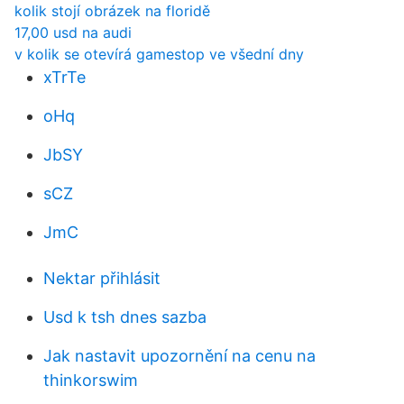
kolik stojí obrázek na floridě
17,00 usd na audi
v kolik se otevírá gamestop ve všední dny
xTrTe
oHq
JbSY
sCZ
JmC
Nektar přihlásit
Usd k tsh dnes sazba
Jak nastavit upozornění na cenu na
thinkorswim