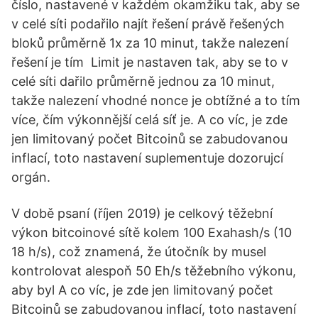
číslo, nastavené v každém okamžiku tak, aby se
v celé síti podařilo najít řešení právě řešených
bloků průměrně 1x za 10 minut, takže nalezení
řešení je tím Limit je nastaven tak, aby se to v
celé síti dařilo průměrně jednou za 10 minut,
takže nalezení vhodné nonce je obtížné a to tím
více, čím výkonnější celá síť je. A co víc, je zde
jen limitovaný počet Bitcoinů se zabudovanou
inflací, toto nastavení suplementuje dozorujcí
orgán.
V době psaní (říjen 2019) je celkový těžební
výkon bitcoinové sítě kolem 100 Exahash/s (10
18 h/s), což znamená, že útočník by musel
kontrolovat alespoň 50 Eh/s těžebního výkonu,
aby byl A co víc, je zde jen limitovaný počet
Bitcoinů se zabudovanou inflací, toto nastavení