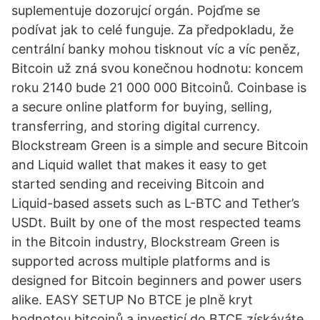
suplementuje dozorujcí orgán. Pojďme se
podívat jak to celé funguje. Za předpokladu, že
centrální banky mohou tisknout víc a víc peněz,
Bitcoin už zná svou konečnou hodnotu: koncem
roku 2140 bude 21 000 000 Bitcoinů. Coinbase is
a secure online platform for buying, selling,
transferring, and storing digital currency.
Blockstream Green is a simple and secure Bitcoin
and Liquid wallet that makes it easy to get
started sending and receiving Bitcoin and
Liquid-based assets such as L-BTC and Tether’s
USDt. Built by one of the most respected teams
in the Bitcoin industry, Blockstream Green is
supported across multiple platforms and is
designed for Bitcoin beginners and power users
alike. EASY SETUP No BTCE je plně kryt
hodnotou bitcoinů a investicí do BTCE získáváte