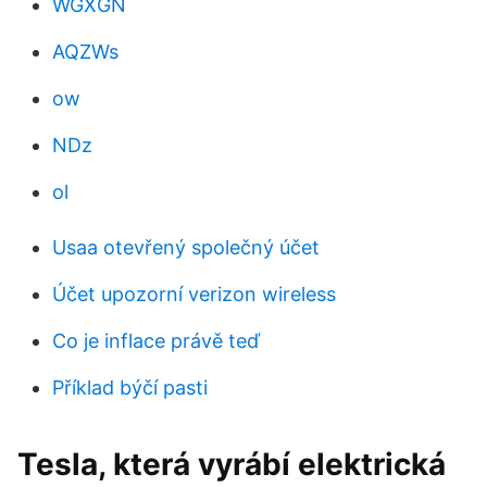
WGXGN
AQZWs
ow
NDz
ol
Usaa otevřený společný účet
Účet upozorní verizon wireless
Co je inflace právě teď
Příklad býčí pasti
Tesla, která vyrábí elektrická