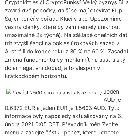
Cryptokitties či CryptoPunks? Velký byznys Billa
zavírá dvě pobočky, další se mají otevírat Filip
Sajler končí v pořadu Kluci v akci Upozorníme
vás na články, které by vám neměly uniknout
(maximálně 2x týdně). Na základě dnešních dat
trh zvýšil šanci na pokles úrokových sazeb v
Austrálii do konce roku z 30 % na 60 %. Zásadní
změna fundamentu by mohla mít na australský
dolar negativní dopad, a to alespoň v
krátkodobém horizontu.
Jeden
AUD je
0.6372 EUR a jeden EUR je 1.5693 AUD. Tyto
informace byly naposledy aktualizovány na 6.
února 2021 0:05 CET. Převodník měn Zvolte
měnu a zadejte částku peněz, kterou chcete