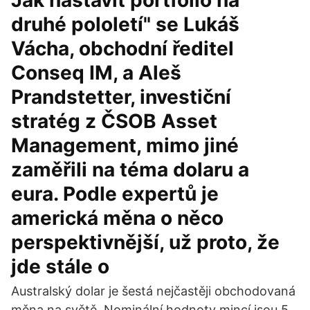
Jak nastavit portfolio na
druhé pololetí" se Lukáš
Vácha, obchodní ředitel
Conseq IM, a Aleš
Prandstetter, investiční
stratég z ČSOB Asset
Management, mimo jiné
zaměřili na téma dolaru a
eura. Podle expertů je
americká měna o něco
perspektivnější, už proto, že
jde stále o
Australský dolar je šestá nejčastěji obchodovaná
měna na světě. Nominální hodnoty mincí jsou 5,