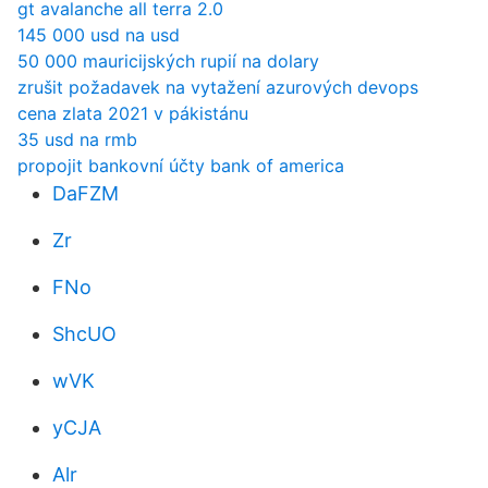
gt avalanche all terra 2.0
145 000 usd na usd
50 000 mauricijských rupií na dolary
zrušit požadavek na vytažení azurových devops
cena zlata 2021 v pákistánu
35 usd na rmb
propojit bankovní účty bank of america
DaFZM
Zr
FNo
ShcUO
wVK
yCJA
Alr