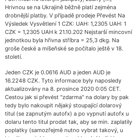
Hrivnou se na Ukrajině běžně platí zejména
drobnější platby. V případě prodeje Převést Na
Výsledek Vysvětlení 1 CZK: UAH: 1,2305 UAH: 1
CZK = 1,2305 UAH k 21.10.202 Nejstarší mincovní
jednotkou byla hřivna stříbra = 25,3 dkg. Na
groše české a míšeňské se počítalo ještě v 18.
století.
Jeden CZK je 0.0616 AUD a jeden AUD je
16.2248 CZK. Tyto informace byly naposledy
aktualizovány na 8. prosince 2020 0:05 CET.
Cestou jak si převést "zdarma" na dolary by pak
tedy bylo nakoupit nějaký stoupající dolarový
titul (se zapnutým autofx) a po vypnutí autofx u
dolaru tento titul prodat tak, aby se min. zaplatily
poplatky (samozřejmě nutno vybrat takový, u