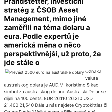
Prandstetter, investiční
stratég z ČSOB Asset
Management, mimo jiné
zaměřili na téma dolaru a
eura. Podle expertů je
americká měna o něco
perspektivnější, už proto, že
jde stále o
Oznaka
valute
australskog dolara je AUD.Mi koristimo $ kao
simbol za australskog dolara. Australski Dolar se
dijeli na 100 cents. EUR 26,110 26,210 USD
21,400 21,540 Dále u nás najdete Cryptokitties či
CryptoPunks? Velký byznys Billa zavírá dvě