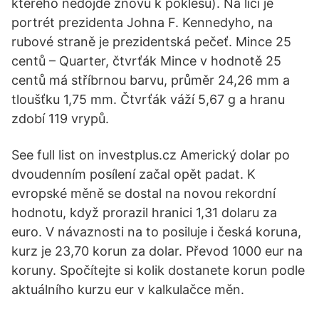
kterého nedojde znovu k poklesu). Na líci je
portrét prezidenta Johna F. Kennedyho, na
rubové straně je prezidentská pečeť. Mince 25
centů – Quarter, čtvrťák Mince v hodnotě 25
centů má stříbrnou barvu, průměr 24,26 mm a
tloušťku 1,75 mm. Čtvrťák váží 5,67 g a hranu
zdobí 119 vrypů.
See full list on investplus.cz Americký dolar po
dvoudenním posílení začal opět padat. K
evropské měně se dostal na novou rekordní
hodnotu, když prorazil hranici 1,31 dolaru za
euro. V návaznosti na to posiluje i česká koruna,
kurz je 23,70 korun za dolar. Převod 1000 eur na
koruny. Spočítejte si kolik dostanete korun podle
aktuálního kurzu eur v kalkulačce měn.