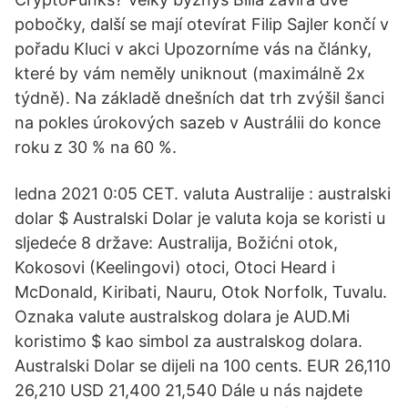
pobočky, další se mají otevírat Filip Sajler končí v
pořadu Kluci v akci Upozorníme vás na články,
které by vám neměly uniknout (maximálně 2x
týdně). Na základě dnešních dat trh zvýšil šanci
na pokles úrokových sazeb v Austrálii do konce
roku z 30 % na 60 %.
ledna 2021 0:05 CET. valuta Australije : australski
dolar $ Australski Dolar je valuta koja se koristi u
sljedeće 8 države: Australija, Božićni otok,
Kokosovi (Keelingovi) otoci, Otoci Heard i
McDonald, Kiribati, Nauru, Otok Norfolk, Tuvalu.
Oznaka valute australskog dolara je AUD.Mi
koristimo $ kao simbol za australskog dolara.
Australski Dolar se dijeli na 100 cents. EUR 26,110
26,210 USD 21,400 21,540 Dále u nás najdete