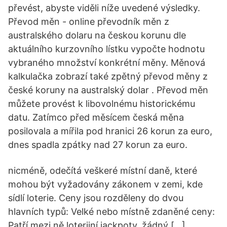
převést, abyste viděli níže uvedené výsledky.
Převod měn - online převodník měn z
australského dolaru na českou korunu dle
aktuálního kurzovního lístku vypočte hodnotu
vybraného množství konkrétní měny. Měnová
kalkulačka zobrazí také zpětný převod měny z
české koruny na australský dolar . Převod měn
můžete provést k libovolnému historickému
datu. Zatímco před měsícem česká měna
posilovala a mířila pod hranici 26 korun za euro,
dnes spadla zpátky nad 27 korun za euro.
nicméně, odečítá veškeré místní daně, které
mohou být vyžadovány zákonem v zemi, kde
sídlí loterie. Ceny jsou rozděleny do dvou
hlavních typů: Velké nebo místně zdaněné ceny:
Patří mezi ně loterijní jackpoty, žádný […]