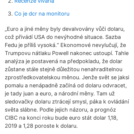
Recenze vivária
Co je dcr na monitoru
„Euro a jiné měny byly devalvovány vůči dolaru,
což přivádí USA do nevýhodné situace. Sazba
Fedu je příliš vysoká.“ Ekonomové nevylučují, že
Trumpovu nátlaku Powell nakonec ustoupí. Tahle
analýza je postavená na předpokladu, že dolar
zůstane stále stejně důležitou nenahraditelnou
zprostředkovatelskou měnou. Jenže svět se jaksi
pomalu a nenápadně začíná od dolaru odvracet,
je tady juan a euro, a národní měny. Tam už
sledovačky dolaru ztrácejí smysl, páka k ovládání
světa slábne. Podle jejich názoru, a prognóz
CIBC na konci roku bude euro stát dolar 1,18,
2019 a 1,28 poroste k dolaru.