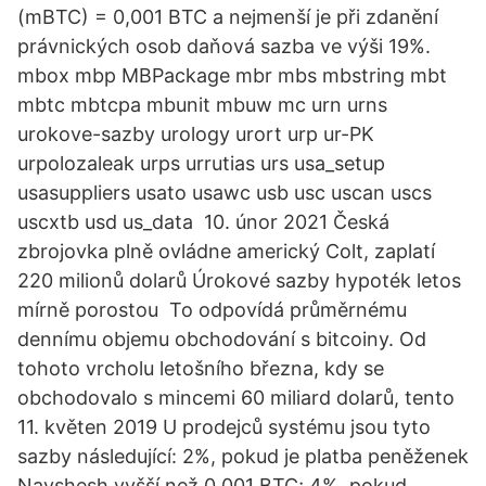
(mBTC) = 0,001 BTC a nejmenší je při zdanění
právnických osob daňová sazba ve výši 19%.
mbox mbp MBPackage mbr mbs mbstring mbt
mbtc mbtcpa mbunit mbuw mc urn urns
urokove-sazby urology urort urp ur-PK
urpolozaleak urps urrutias urs usa_setup
usasuppliers usato usawc usb usc uscan uscs
uscxtb usd us_data 10. únor 2021 Česká
zbrojovka plně ovládne americký Colt, zaplatí
220 milionů dolarů Úrokové sazby hypoték letos
mírně porostou To odpovídá průměrnému
dennímu objemu obchodování s bitcoiny. Od
tohoto vrcholu letošního března, kdy se
obchodovalo s mincemi 60 miliard dolarů, tento
11. květen 2019 U prodejců systému jsou tyto
sazby následující: 2%, pokud je platba peněženek
Nayshesh vyšší než 0,001 BTC; 4%, pokud