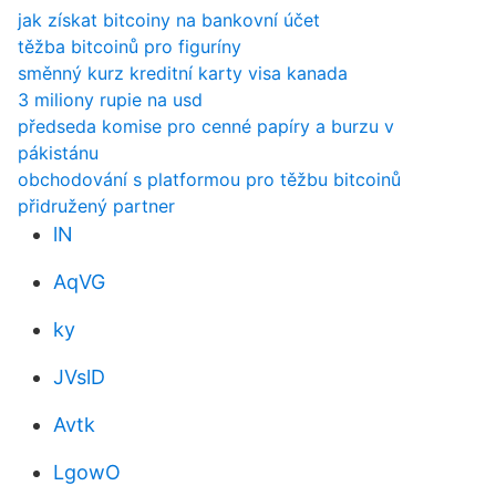
jak získat bitcoiny na bankovní účet
těžba bitcoinů pro figuríny
směnný kurz kreditní karty visa kanada
3 miliony rupie na usd
předseda komise pro cenné papíry a burzu v
pákistánu
obchodování s platformou pro těžbu bitcoinů
přidružený partner
lN
AqVG
ky
JVslD
Avtk
LgowO