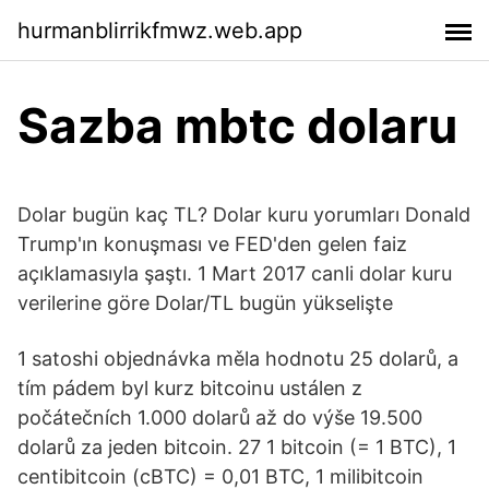
hurmanblirrikfmwz.web.app
Sazba mbtc dolaru
Dolar bugün kaç TL? Dolar kuru yorumları Donald
Trump'ın konuşması ve FED'den gelen faiz
açıklamasıyla şaştı. 1 Mart 2017 canli dolar kuru
verilerine göre Dolar/TL bugün yükselişte
1 satoshi objednávka měla hodnotu 25 dolarů, a
tím pádem byl kurz bitcoinu ustálen z
počátečních 1.000 dolarů až do výše 19.500
dolarů za jeden bitcoin. 27 1 bitcoin (= 1 BTC), 1
centibitcoin (cBTC) = 0,01 BTC, 1 milibitcoin