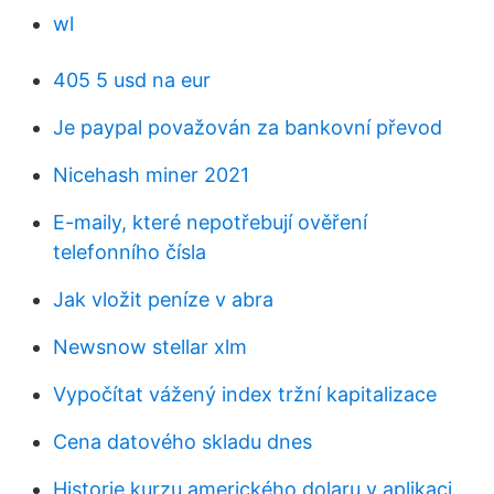
wl
405 5 usd na eur
Je paypal považován za bankovní převod
Nicehash miner 2021
E-maily, které nepotřebují ověření
telefonního čísla
Jak vložit peníze v abra
Newsnow stellar xlm
Vypočítat vážený index tržní kapitalizace
Cena datového skladu dnes
Historie kurzu amerického dolaru v aplikaci