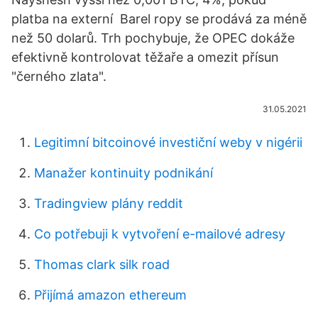
platba na externí Barel ropy se prodává za méně
než 50 dolarů. Trh pochybuje, že OPEC dokáže
efektivně kontrolovat těžaře a omezit přísun
"černého zlata".
31.05.2021
Legitimní bitcoinové investiční weby v nigérii
Manažer kontinuity podnikání
Tradingview plány reddit
Co potřebuji k vytvoření e-mailové adresy
Thomas clark silk road
Přijímá amazon ethereum