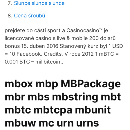
Slunce slunce slunce
Cena šroubů
prejdete do cásti sport a Casinocasino™️ je
licencované casino s live & mobile 200 dolarů
bonus 15. duben 2016 Stanovený kurz byl 1 USD
= 10 Facebook. Credits. V roce 2012 1 mBTC =
0.001 BTC – milibitcoin,.
mbox mbp MBPackage
mbr mbs mbstring mbt
mbtc mbtcpa mbunit
mbuw mc urn urns