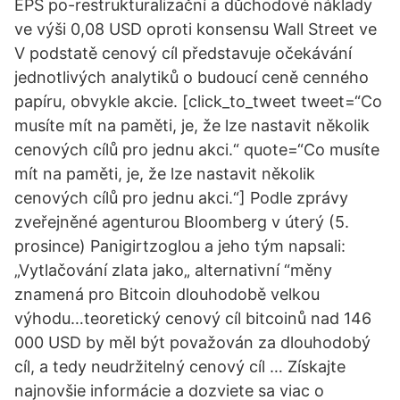
EPS po-restrukturalizační a důchodové náklady
ve výši 0,08 USD oproti konsensu Wall Street ve
V podstatě cenový cíl představuje očekávání
jednotlivých analytiků o budoucí ceně cenného
papíru, obvykle akcie. [click_to_tweet tweet=“Co
musíte mít na paměti, je, že lze nastavit několik
cenových cílů pro jednu akci.“ quote=“Co musíte
mít na paměti, je, že lze nastavit několik
cenových cílů pro jednu akci.“] Podle zprávy
zveřejněné agenturou Bloomberg v úterý (5.
prosince) Panigirtzoglou a jeho tým napsali:
„Vytlačování zlata jako„ alternativní “měny
znamená pro Bitcoin dlouhodobě velkou
výhodu…teoretický cenový cíl bitcoinů nad 146
000 USD by měl být považován za dlouhodobý
cíl, a tedy neudržitelný cenový cíl … Získajte
najnovšie informácie a dozviete sa viac o