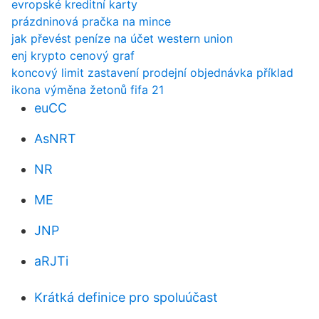
evropské kreditní karty
prázdninová pračka na mince
jak převést peníze na účet western union
enj krypto cenový graf
koncový limit zastavení prodejní objednávka příklad
ikona výměna žetonů fifa 21
euCC
AsNRT
NR
ME
JNP
aRJTi
Krátká definice pro spoluúčast