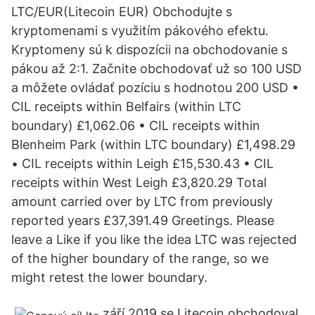
LTC/EUR(Litecoin EUR) Obchodujte s
kryptomenami s využitím pákového efektu.
Kryptomeny sú k dispozícii na obchodovanie s
pákou až 2:1. Začnite obchodovať už so 100 USD
a môžete ovládať pozíciu s hodnotou 200 USD •
CIL receipts within Belfairs (within LTC
boundary) £1,062.06 • CIL receipts within
Blenheim Park (within LTC boundary) £1,498.29
• CIL receipts within Leigh £15,530.43 • CIL
receipts within West Leigh £3,820.29 Total
amount carried over by LTC from previously
reported years £37,391.49 Greetings. Please
leave a Like if you like the idea LTC was rejected
of the higher boundary of the range, so we
might retest the lower boundary.
září 2019 se Litecoin obchodoval