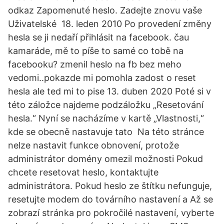
odkaz Zapomenuté heslo. Zadejte znovu vaše
Uživatelské 18. leden 2010 Po provedení změny
hesla se ji nedaří přihlásit na facebook. čau
kamaráde, mě to píše to samé co tobě na
facebooku? zmenil heslo na fb bez meho
vedomi..pokazde mi pomohla zadost o reset
hesla ale ted mi to pise 13. duben 2020 Poté si v
této záložce najdeme podzáložku „Resetování
hesla.“ Nyní se nacházíme v kartě „Vlastnosti,“
kde se obecně nastavuje tato Na této stránce
nelze nastavit funkce obnovení, protože
administrátor domény omezil možnosti Pokud
chcete resetovat heslo, kontaktujte
administrátora. Pokud heslo ze štítku nefunguje,
resetujte modem do továrního nastavení a Až se
zobrazí stránka pro pokročilé nastavení, vyberte