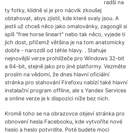
radši na
ty fotky, klidně si je pro nácvik zkoušej
obtahovat, abys zjistil, kde které svaly jsou. A
jestli už chceš něco jako omalovánky, zagoogli si
spíš "free horse lineart" nebo tak něco, vyjede ti
jich dost, přičemž většina je na tom anatomicky
dobře - narozdíl od téhle hlavy. . Stahuje
nejnovější verze prohlížeče pro Windows 32-bit
a 64-bit, stejně jako pro jiné platformy. Vezměte
prosím na vědomí, že dnes hlavní oficiální
stránka pro stahování Firefoxu nabízí také hlavní
instalační program offline, ale s Yandex Services
a online verze je k dispozici níže bez nich.
Kromě toho se na obrazovce objeví stránka pro
obnovení hesla Facebooku, kde vytvoříte nové
heslo a heslo potvrdíte. Poté budete moci