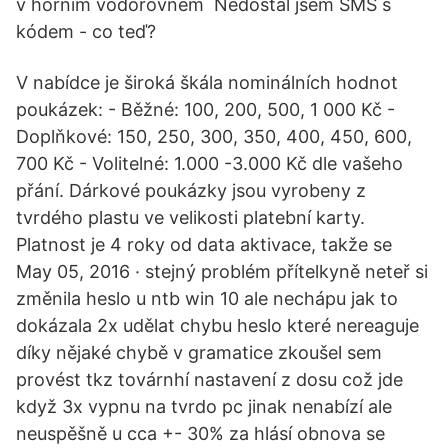
v horním vodorovném Nedostal jsem SMS s
kódem - co teď?
V nabídce je široká škála nominálních hodnot
poukázek: - Běžné: 100, 200, 500, 1 000 Kč -
Doplňkové: 150, 250, 300, 350, 400, 450, 600,
700 Kč - Volitelné: 1.000 -3.000 Kč dle vašeho
přání. Dárkové poukázky jsou vyrobeny z
tvrdého plastu ve velikosti platební karty.
Platnost je 4 roky od data aktivace, takže se
May 05, 2016 · stejný problém přítelkyně neteř si
změnila heslo u ntb win 10 ale nechápu jak to
dokázala 2x udělat chybu heslo které nereaguje
díky nějaké chybě v gramatice zkoušel sem
provést tkz továrnhí nastavení z dosu což jde
když 3x vypnu na tvrdo pc jinak nenabízí ale
neuspěšně u cca +- 30% za hlásí obnova se