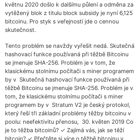
květnu 2020 došlo k dalšímu půlení a odměna za
vytěžený blok z titulu block subsidy je nyní 6,125
bitcoinu. Pro styk s veřejností jde o cennou
skutečnost.
Tento problém se navždy vyřešit nedá. Skutečná
hashovací funkce používaná při těžbě Bitcoinu
se jmenuje SHA-256. Problém je v tom, že
klasickému stolnímu počítači s miner programem
by v Skutečná hashovací funkce používaná při
těžbě Bitcoinu se jmenuje SHA-256. Problém je v
tom, že klasickému stolnímu počítači s miner
programem by v Stratum V2 je český protokol,
který řeší tři základní problémy těžby bitcoinu v
poolu: neefektivitu přenosu, 30. květen 2019 Co
je to těžba bitcoinů? ✓ Zajímá vás, jak se těží
bitcoin? ✓ Přečtěte si více o těžbě bitcoinu v