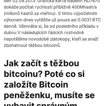
den 02.09.2013: Grafická karta Radeon HD7870
dokáže počítat rychlostí přibližně 400Mhash/s
(milionů hashů za vteřinu). S tímto výpočetním
výkonem dnes vytěžíte už pouze asi 0.0031 BTC
denně. Všimněte si, že od posledního příkladu v
dubnu V následujících řádcích rozhodně
nepotěšíme novodobé zlatokopy, kteří se snaží
zbohatnout těžbou bitcoinů.
Jak začít s těžbou
bitcoinu? Poté co si
založíte Bitcoin
peněženku, musíte se
vybavit správným