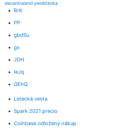
decentraland peněženka
RrK
PP
gbdSu
gx
JDH
IeJq
GEhQ
Letecká vesta
Spark 2021 precio
Coinbase odložený nákup